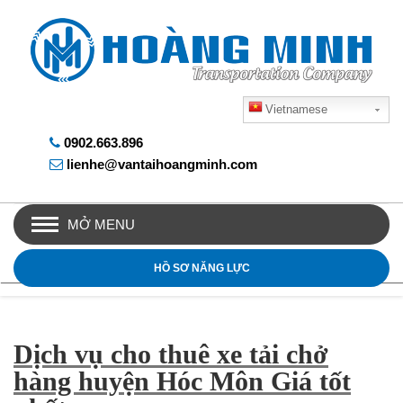
Vietnamese
0902.663.896
lienhe@vantaihoangminh.com
MỞ MENU
HỒ SƠ NĂNG LỰC
Dịch vụ cho thuê xe tải chở
hàng huyện Hóc Môn Giá tốt