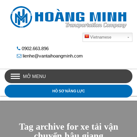
Vietnamese
0902.663.896
lienhe@vantaihoangminh.com
MỞ MENU
HỒ SƠ NĂNG LỰC
Tag archive for xe tải vận
chuyển hậu giang