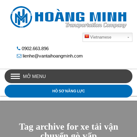
Vietnamese
0902.663.896
lienhe@vantaihoangminh.com
MỞ MENU
HỒ SƠ NĂNG LỰC
Tag archive for xe tải vận
chuyển gò vấp