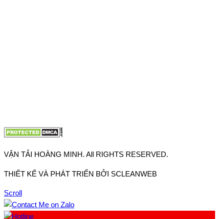
Thuận, Tp Hồ Chí Minh
VP TpHCM: 27J2 Đường DD7-1, Khu phố 61, Phường Đông
Hưng Thuận, Tp Hồ Chí Minh
VP Hà Nội: Đường Vĩnh Quỳnh, Xã Thanh Trì, Tp Hà Nội
Điện thoại:
0902.663.896
-
0909.662.896
Email:
lienhe@vantaihoangminh.com
Website:
www.vantaihoangminh.com
VẬN TẢI HOÀNG MINH. All RIGHTS RESERVED.
THIẾT KẾ VÀ PHÁT TRIỂN BỞI SCLEANWEB
Scroll