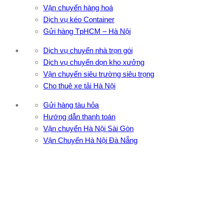
Vận chuyển hàng hoá
Dịch vụ kéo Container
Gửi hàng TpHCM – Hà Nội
Dịch vụ chuyển nhà trọn gói
Dịch vụ chuyển dọn kho xưởng
Vận chuyển siêu trường siêu trọng
Cho thuê xe tải Hà Nội
Gửi hàng tàu hỏa
Hướng dẫn thanh toán
Vận chuyển Hà Nội Sài Gòn
Vận Chuyển Hà Nội Đà Nẵng
CÔNG TY TNHH ĐẦU TƯ XNK VẬN TẢI HOÀNG MINH
Địa chỉ: 76 Đường số 4, Khu phố 20, Phường Bình Tân, Tp
Hồ Chí Minh
VPĐD: 27F3 Đường DN4-3, Khu phố 57, Phường Đông Hưng