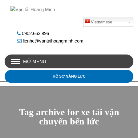
Vietnamese
0902.663.896
lienhe@vantaihoangminh.com
MỞ MENU
HỒ SƠ NĂNG LỰC
Tag archive for xe tải vận
chuyển bến lức