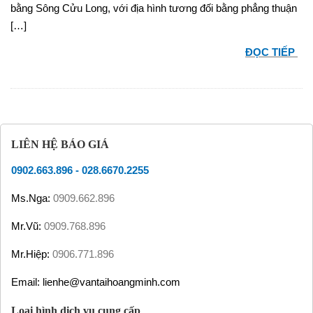
bằng Sông Cửu Long, với địa hình tương đối bằng phẳng thuận
[…]
ĐỌC TIẾP
LIÊN HỆ BÁO GIÁ
0902.663.896
-
028.6670.2255
Ms.Nga:
0909.662.896
Mr.Vũ:
0909.768.896
Mr.Hiệp:
0906.771.896
Email: lienhe@vantaihoangminh.com
Loại hình dịch vụ cung cấp