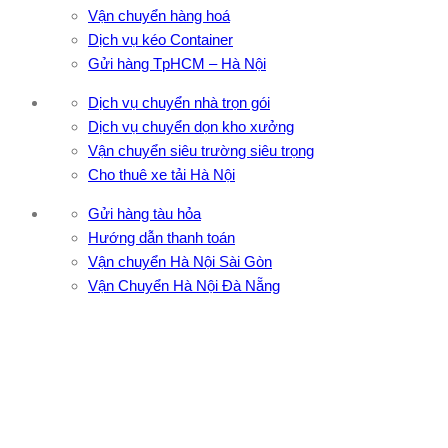
Vận chuyển hàng hoá
Dịch vụ kéo Container
Gửi hàng TpHCM – Hà Nội
Dịch vụ chuyển nhà trọn gói
Dịch vụ chuyển dọn kho xưởng
Vận chuyển siêu trường siêu trọng
Cho thuê xe tải Hà Nội
Gửi hàng tàu hỏa
Hướng dẫn thanh toán
Vận chuyển Hà Nội Sài Gòn
Vận Chuyển Hà Nội Đà Nẵng
CÔNG TY TNHH ĐẦU TƯ XNK VẬN TẢI HOÀNG MINH
Địa chỉ: 76 Đường số 4, Khu phố 20, Phường Bình Tân, Tp
Hồ Chí Minh
VPĐD: 27F3 Đường DN4-3, Khu phố 57, Phường Đông Hưng