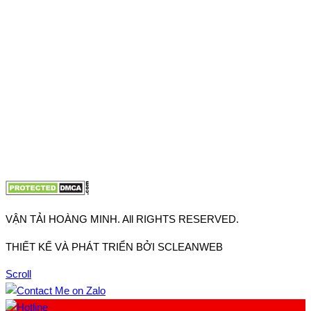
Thuận, Tp Hồ Chí Minh
VP TpHCM: 27J2 Đường DD7-1, Khu phố 61, Phường Đông
Hưng Thuận, Tp Hồ Chí Minh
VP Hà Nội: Đường Vĩnh Quỳnh, Xã Thanh Trì, Tp Hà Nội
Điện thoại:
0902.663.896
-
0909.662.896
Email:
lienhe@vantaihoangminh.com
Website:
www.vantaihoangminh.com
VẬN TẢI HOÀNG MINH. All RIGHTS RESERVED.
THIẾT KẾ VÀ PHÁT TRIỂN BỞI SCLEANWEB
Scroll