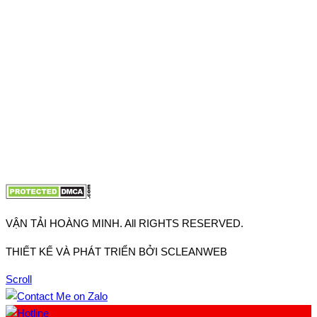
Thuận, Tp Hồ Chí Minh
VP TpHCM: 27J2 Đường DD7-1, Khu phố 61, Phường Đông
Hưng Thuận, Tp Hồ Chí Minh
VP Hà Nội: Đường Vĩnh Quỳnh, Xã Thanh Trì, Tp Hà Nội
Điện thoại:
0902.663.896
-
0909.662.896
Email:
lienhe@vantaihoangminh.com
Website:
www.vantaihoangminh.com
VẬN TẢI HOÀNG MINH. All RIGHTS RESERVED.
THIẾT KẾ VÀ PHÁT TRIỂN BỞI SCLEANWEB
Scroll