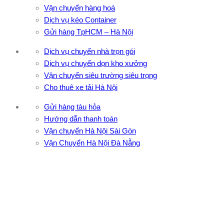
Vận chuyển hàng hoá
Dịch vụ kéo Container
Gửi hàng TpHCM – Hà Nội
Dịch vụ chuyển nhà trọn gói
Dịch vụ chuyển dọn kho xưởng
Vận chuyển siêu trường siêu trọng
Cho thuê xe tải Hà Nội
Gửi hàng tàu hỏa
Hướng dẫn thanh toán
Vận chuyển Hà Nội Sài Gòn
Vận Chuyển Hà Nội Đà Nẵng
CÔNG TY TNHH ĐẦU TƯ XNK VẬN TẢI HOÀNG MINH
Địa chỉ: 76 Đường số 4, Khu phố 20, Phường Bình Tân, Tp
Hồ Chí Minh
VPĐD: 27F3 Đường DN4-3, Khu phố 57, Phường Đông Hưng