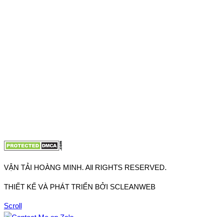
VPĐD: 27F3 Đường DN4-3, Khu phố 57, Phường Đông Hưng
Thuận, Tp Hồ Chí Minh
VP TpHCM: 27J2 Đường DD7-1, Khu phố 61, Phường Đông
Hưng Thuận, Tp Hồ Chí Minh
VP Hà Nội: Đường Vĩnh Quỳnh, Xã Thanh Trì, Tp Hà Nội
Điện thoại:
0902.663.896
-
0909.662.896
Email:
lienhe@vantaihoangminh.com
Website:
www.vantaihoangminh.com
VẬN TẢI HOÀNG MINH. All RIGHTS RESERVED.
THIẾT KẾ VÀ PHÁT TRIỂN BỞI SCLEANWEB
Scroll