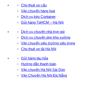
Cho thuê xe cẩu
Vận chuyển hàng hoá
Dịch vụ kéo Container
Gửi hàng TpHCM – Hà Nội
Dịch vụ chuyển nhà trọn gói
Dịch vụ chuyển dọn kho xưởng
Vận chuyển siêu trường siêu trọng
Cho thuê xe tải Hà Nội
Gửi hàng tàu hỏa
Hướng dẫn thanh toán
Vận chuyển Hà Nội Sài Gòn
Vận Chuyển Hà Nội Đà Nẵng
CÔNG TY TNHH ĐẦU TƯ XNK VẬN TẢI HOÀNG MINH
Địa chỉ: 76 Đường số 4, Khu phố 20, Phường Bình Tân, Tp
Hồ Chí Minh