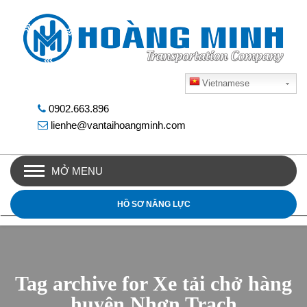
Vietnamese
0902.663.896
lienhe@vantaihoangminh.com
MỞ MENU
HỒ SƠ NĂNG LỰC
Tag archive for Xe tải chở hàng
huyện Nhơn Trạch