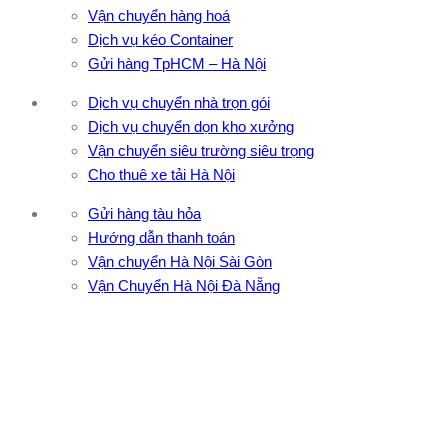
Vận chuyển hàng hoá
Dịch vụ kéo Container
Gửi hàng TpHCM – Hà Nội
Dịch vụ chuyển nhà trọn gói
Dịch vụ chuyển dọn kho xưởng
Vận chuyển siêu trường siêu trọng
Cho thuê xe tải Hà Nội
Gửi hàng tàu hỏa
Hướng dẫn thanh toán
Vận chuyển Hà Nội Sài Gòn
Vận Chuyển Hà Nội Đà Nẵng
CÔNG TY TNHH ĐẦU TƯ XNK VẬN TẢI HOÀNG MINH
Địa chỉ: 76 Đường số 4, Khu phố 20, Phường Bình Tân, Tp
Hồ Chí Minh
VPĐD: 27F3 Đường DN4-3, Khu phố 57, Phường Đông Hưng