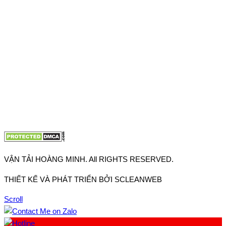
Thuận, Tp Hồ Chí Minh
VP TpHCM: 27J2 Đường DD7-1, Khu phố 61, Phường Đông
Hưng Thuận, Tp Hồ Chí Minh
VP Hà Nội: Đường Vĩnh Quỳnh, Xã Thanh Trì, Tp Hà Nội
Điện thoại:
0902.663.896
-
0909.662.896
Email:
lienhe@vantaihoangminh.com
Website:
www.vantaihoangminh.com
VẬN TẢI HOÀNG MINH. All RIGHTS RESERVED.
THIẾT KẾ VÀ PHÁT TRIỂN BỞI SCLEANWEB
Scroll