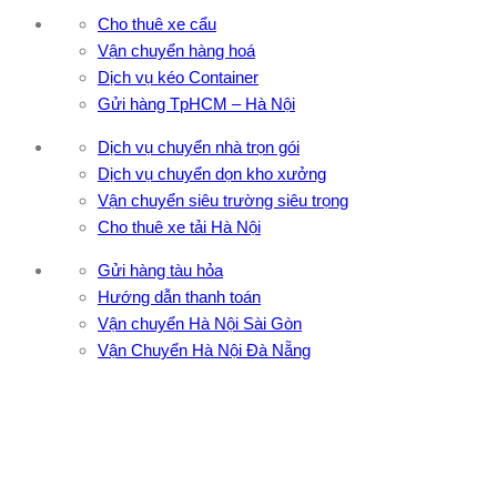
Cho thuê xe cẩu
Vận chuyển hàng hoá
Dịch vụ kéo Container
Gửi hàng TpHCM – Hà Nội
Dịch vụ chuyển nhà trọn gói
Dịch vụ chuyển dọn kho xưởng
Vận chuyển siêu trường siêu trọng
Cho thuê xe tải Hà Nội
Gửi hàng tàu hỏa
Hướng dẫn thanh toán
Vận chuyển Hà Nội Sài Gòn
Vận Chuyển Hà Nội Đà Nẵng
CÔNG TY TNHH ĐẦU TƯ XNK VẬN TẢI HOÀNG MINH
Địa chỉ: 76 Đường số 4, Khu phố 20, Phường Bình Tân, Tp
Hồ Chí Minh