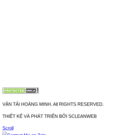
VPĐD: 27F3 Đường DN4-3, Khu phố 57, Phường Đông Hưng
Thuận, Tp Hồ Chí Minh
VP TpHCM: 27J2 Đường DD7-1, Khu phố 61, Phường Đông
Hưng Thuận, Tp Hồ Chí Minh
VP Hà Nội: Đường Vĩnh Quỳnh, Xã Thanh Trì, Tp Hà Nội
Điện thoại:
0902.663.896
-
0909.662.896
Email:
lienhe@vantaihoangminh.com
Website:
www.vantaihoangminh.com
VẬN TẢI HOÀNG MINH. All RIGHTS RESERVED.
THIẾT KẾ VÀ PHÁT TRIỂN BỞI SCLEANWEB
Scroll