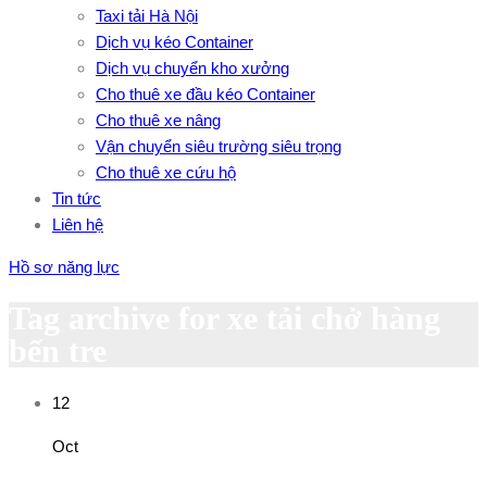
Taxi tải Hà Nội
Dịch vụ kéo Container
Dịch vụ chuyển kho xưởng
Cho thuê xe đầu kéo Container
Cho thuê xe nâng
Vận chuyển siêu trường siêu trọng
Cho thuê xe cứu hộ
Tin tức
Liên hệ
Hồ sơ năng lực
Tag archive for xe tải chở hàng
bến tre
12
Oct