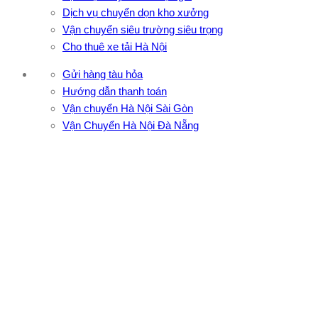
Dịch vụ chuyển dọn kho xưởng
Vận chuyển siêu trường siêu trọng
Cho thuê xe tải Hà Nội
Gửi hàng tàu hỏa
Hướng dẫn thanh toán
Vận chuyển Hà Nội Sài Gòn
Vận Chuyển Hà Nội Đà Nẵng
CÔNG TY TNHH ĐẦU TƯ XNK VẬN TẢI HOÀNG MINH
Địa chỉ: 76 Đường số 4, Khu phố 20, Phường Bình Tân, Tp
Hồ Chí Minh
VPĐD: 27F3 Đường DN4-3, Khu phố 57, Phường Đông Hưng
Thuận, Tp Hồ Chí Minh
VP TpHCM: 27J2 Đường DD7-1, Khu phố 61, Phường Đông
Hưng Thuận, Tp Hồ Chí Minh