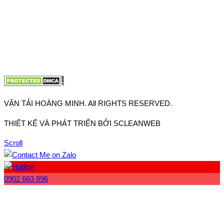
VP Hà Nội: Đường Vĩnh Quỳnh, Xã Thanh Trì, Tp Hà Nội
Điện thoại:
0902.663.896
-
0909.662.896
Email:
lienhe@vantaihoangminh.com
Website:
www.vantaihoangminh.com
VẬN TẢI HOÀNG MINH. All RIGHTS RESERVED.
THIẾT KẾ VÀ PHÁT TRIỂN BỞI SCLEANWEB
Scroll
0902 663 896