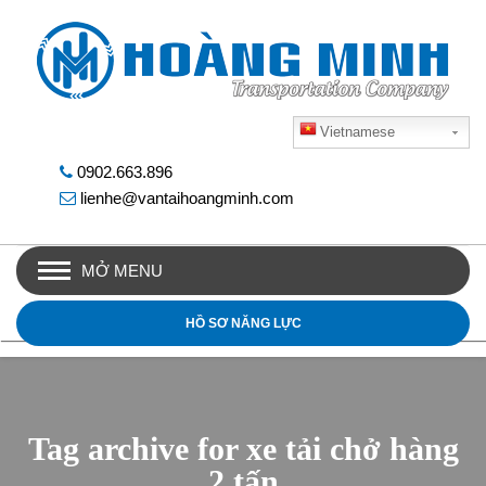
Vietnamese
0902.663.896
lienhe@vantaihoangminh.com
MỞ MENU
HỒ SƠ NĂNG LỰC
Tag archive for xe tải chở hàng
2 tấn