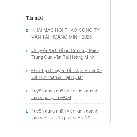
Tin mới
KHAI MẠC HỘI THAO CÔNG TY
VẬN TẢI HOÀNG MINH 2026
Chuyến Xe 0 Đồng Cứu Trợ Miền
Trung Của Vận Tải Hoàng Minh
Đào Tạo Chuyên Đề “Vận Hành Xe
Cẩu An Toàn & Hiệu Quả”
Tuyển dụng nhân viên kinh doanh
làm việc tại TpHCM
Tuyển dụng nhân viên kinh doanh
làm việc tại văn phòng Hà Nội