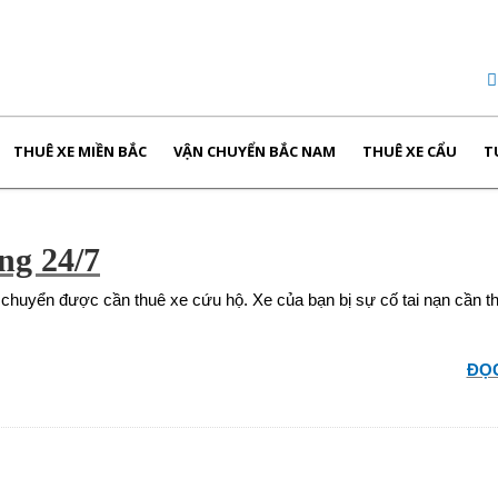
THUÊ XE MIỀN BẮC
VẬN CHUYỂN BẮC NAM
THUÊ XE CẨU
T
ng 24/7
 chuyển được cần thuê xe cứu hộ. Xe của bạn bị sự cố tai nạn cần t
ĐỌC