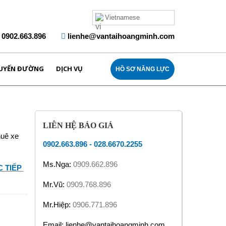
Vietnamese
0902.663.896
lienhe@vantaihoangminh.com
UYẾN ĐƯỜNG
DỊCH VỤ
HỒ SƠ NĂNG LỰC
LIÊN HỆ BÁO GIÁ
huê xe
0902.663.896
-
028.6670.2255
Ms.Nga:
0909.662.896
 TIẾP
Mr.Vũ:
0909.768.896
Mr.Hiệp:
0906.771.896
Email: lienhe@vantaihoangminh.com