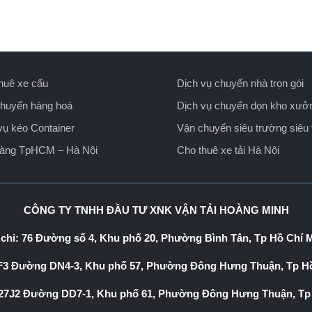
huê xe cẩu
Dịch vụ chuyển nhà trọn gói
huyển hàng hoá
Dịch vụ chuyển dọn kho xưở
vụ kéo Container
Vận chuyển siêu trường siêu 
hàng TpHCM – Hà Nội
Cho thuê xe tải Hà Nội
CÔNG TY TNHH ĐẦU TƯ XNK VẬN TẢI HOÀNG MINH
 chỉ: 76 Đường số 4, Khu phố 20, Phường Bình Tân, Tp Hồ Chí 
3 Đường DN4-3, Khu phố 57, Phường Đông Hưng Thuận, Tp Hồ
7J2 Đường DD7-1, Khu phố 61, Phường Đông Hưng Thuận, Tp