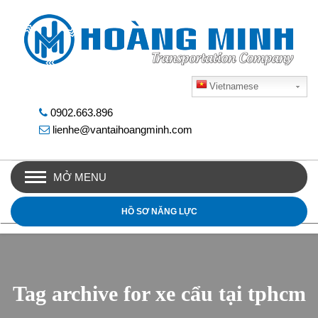
Vietnamese
0902.663.896
lienhe@vantaihoangminh.com
MỞ MENU
HỒ SƠ NĂNG LỰC
Tag archive for xe cẩu tại tphcm