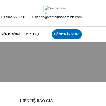
Vietnamese
0902.663.896
lienhe@vantaihoangminh.com
UYẾN ĐƯỜNG
DỊCH VỤ
HỒ SƠ NĂNG LỰC
LIÊN HỆ BÁO GIÁ