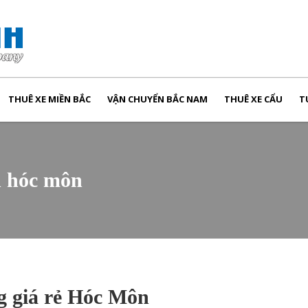
THUÊ XE MIỀN BẮC
VẬN CHUYỂN BẮC NAM
THUÊ XE CẨU
T
n hóc môn
g giá rẻ Hóc Môn