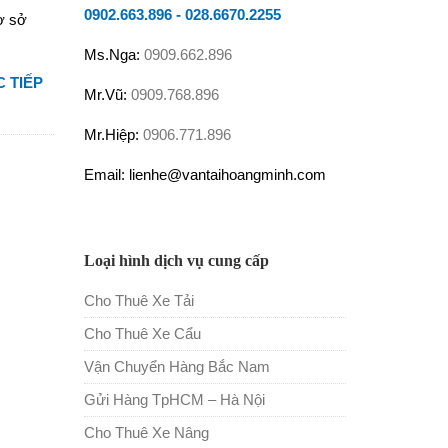
0902.663.896
-
028.6670.2255
ơ sở
Ms.Nga:
0909.662.896
 TIẾP
Mr.Vũ:
0909.768.896
Mr.Hiệp:
0906.771.896
Email: lienhe@vantaihoangminh.com
Loại hình dịch vụ cung cấp
Cho Thuê Xe Tải
Cho Thuê Xe Cẩu
Vận Chuyển Hàng Bắc Nam
Gửi Hàng TpHCM – Hà Nội
Cho Thuê Xe Nâng