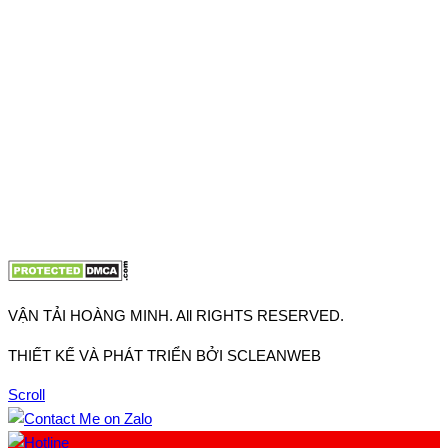
Thuận, Tp Hồ Chí Minh
VP TpHCM: 27J2 Đường DD7-1, Khu phố 61, Phường Đông
Hưng Thuận, Tp Hồ Chí Minh
VP Hà Nội: Đường Vĩnh Quỳnh, Xã Thanh Trì, Tp Hà Nội
Điện thoại:
0902.663.896
-
0909.662.896
Email:
lienhe@vantaihoangminh.com
Website:
www.vantaihoangminh.com
VẬN TẢI HOÀNG MINH. All RIGHTS RESERVED.
THIẾT KẾ VÀ PHÁT TRIỂN BỞI SCLEANWEB
Scroll