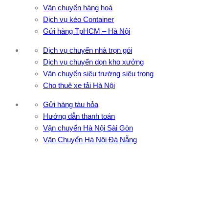
Vận chuyển hàng hoá
Dịch vụ kéo Container
Gửi hàng TpHCM – Hà Nội
Dịch vụ chuyển nhà trọn gói
Dịch vụ chuyển dọn kho xưởng
Vận chuyển siêu trường siêu trọng
Cho thuê xe tải Hà Nội
Gửi hàng tàu hỏa
Hướng dẫn thanh toán
Vận chuyển Hà Nội Sài Gòn
Vận Chuyển Hà Nội Đà Nẵng
CÔNG TY TNHH ĐẦU TƯ XNK VẬN TẢI HOÀNG MINH
Địa chỉ: 76 Đường số 4, Khu phố 20, Phường Bình Tân, Tp
Hồ Chí Minh
VPĐD: 27F3 Đường DN4-3, Khu phố 57, Phường Đông Hưng