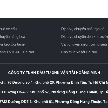
huê xe cẩu
Dịch vụ chuyển nhà trọn gói
huyển hàng hoá
Dịch vụ chuyển dọn kho xưở
vụ kéo Container
Vận chuyển siêu trường siêu 
hàng TpHCM – Hà Nội
Cho thuê xe tải Hà Nội
CÔNG TY TNHH ĐẦU TƯ XNK VẬN TẢI HOÀNG MINH
 chỉ: 76 Đường số 4, Khu phố 20, Phường Bình Tân, Tp Hồ Chí 
3 Đường DN4-3, Khu phố 57, Phường Đông Hưng Thuận, Tp Hồ
7J2 Đường DD7-1, Khu phố 61, Phường Đông Hưng Thuận, Tp