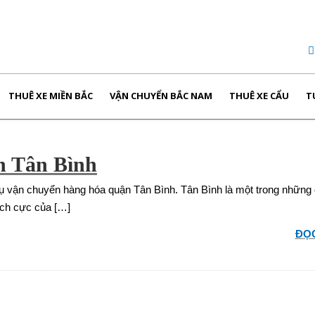
THUÊ XE MIỀN BẮC
VẬN CHUYỂN BẮC NAM
THUÊ XE CẨU
T
n Tân Bình
ụ vận chuyển hàng hóa quận Tân Bình. Tân Bình là một trong những
tích cực của […]
ĐỌC