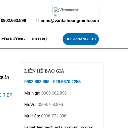
Vietnamese
0902.663.896
lienhe@vantaihoangminh.com
UYẾN ĐƯỜNG
DỊCH VỤ
HỒ SƠ NĂNG LỰC
LIÊN HỆ BÁO GIÁ
 quận
0902.663.896
-
028.6670.2255
Ms.Nga:
0909.662.896
 TIẾP
Mr.Vũ:
0909.768.896
Mr.Hiệp:
0906.771.896
Email: lienhe@vantaihoangminh.com