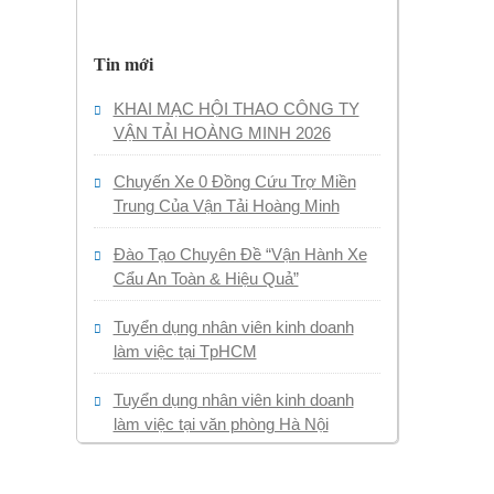
Tin mới
KHAI MẠC HỘI THAO CÔNG TY
VẬN TẢI HOÀNG MINH 2026
Chuyến Xe 0 Đồng Cứu Trợ Miền
Trung Của Vận Tải Hoàng Minh
Đào Tạo Chuyên Đề “Vận Hành Xe
Cẩu An Toàn & Hiệu Quả”
Tuyển dụng nhân viên kinh doanh
làm việc tại TpHCM
Tuyển dụng nhân viên kinh doanh
làm việc tại văn phòng Hà Nội