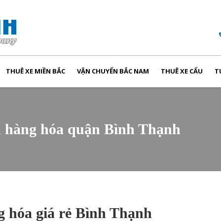
THUÊ XE MIỀN BẮC
VẬN CHUYỂN BẮC NAM
THUÊ XE CẨU
T
ển hàng hóa quận Bình Thạnh
 hóa giá rẻ Bình Thạnh