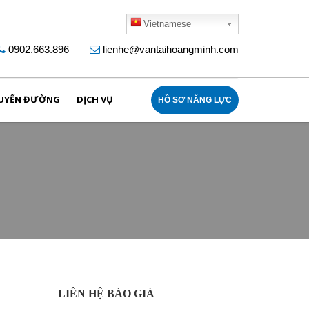
Vietnamese
0902.663.896
lienhe@vantaihoangminh.com
UYẾN ĐƯỜNG
DỊCH VỤ
HỒ SƠ NĂNG LỰC
LIÊN HỆ BÁO GIÁ