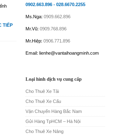
0902.663.896
-
028.6670.2255
tỉnh
Ms.Nga:
0909.662.896
 TIẾP
Mr.Vũ:
0909.768.896
Mr.Hiệp:
0906.771.896
Email: lienhe@vantaihoangminh.com
Loại hình dịch vụ cung cấp
Cho Thuê Xe Tải
Cho Thuê Xe Cẩu
Vận Chuyển Hàng Bắc Nam
Gửi Hàng TpHCM – Hà Nội
Cho Thuê Xe Nâng