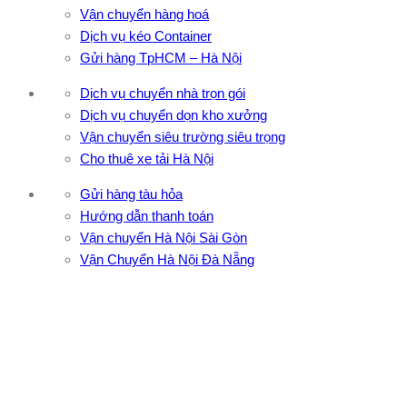
Vận chuyển hàng hoá
Dịch vụ kéo Container
Gửi hàng TpHCM – Hà Nội
Dịch vụ chuyển nhà trọn gói
Dịch vụ chuyển dọn kho xưởng
Vận chuyển siêu trường siêu trọng
Cho thuê xe tải Hà Nội
Gửi hàng tàu hỏa
Hướng dẫn thanh toán
Vận chuyển Hà Nội Sài Gòn
Vận Chuyển Hà Nội Đà Nẵng
CÔNG TY TNHH ĐẦU TƯ XNK VẬN TẢI HOÀNG MINH
Địa chỉ: 76 Đường số 4, Khu phố 20, Phường Bình Tân, Tp
Hồ Chí Minh
VPĐD: 27F3 Đường DN4-3, Khu phố 57, Phường Đông Hưng