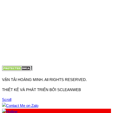
Thuận, Tp Hồ Chí Minh
VP TpHCM: 27J2 Đường DD7-1, Khu phố 61, Phường Đông
Hưng Thuận, Tp Hồ Chí Minh
VP Hà Nội: Đường Vĩnh Quỳnh, Xã Thanh Trì, Tp Hà Nội
Điện thoại:
0902.663.896
-
0909.662.896
Email:
lienhe@vantaihoangminh.com
Website:
www.vantaihoangminh.com
VẬN TẢI HOÀNG MINH. All RIGHTS RESERVED.
THIẾT KẾ VÀ PHÁT TRIỂN BỞI SCLEANWEB
Scroll