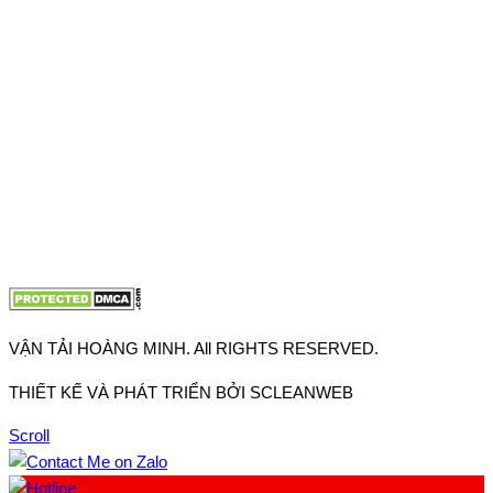
Thuận, Tp Hồ Chí Minh
VP TpHCM: 27J2 Đường DD7-1, Khu phố 61, Phường Đông
Hưng Thuận, Tp Hồ Chí Minh
VP Hà Nội: Đường Vĩnh Quỳnh, Xã Thanh Trì, Tp Hà Nội
Điện thoại:
0902.663.896
-
0909.662.896
Email:
lienhe@vantaihoangminh.com
Website:
www.vantaihoangminh.com
VẬN TẢI HOÀNG MINH. All RIGHTS RESERVED.
THIẾT KẾ VÀ PHÁT TRIỂN BỞI SCLEANWEB
Scroll