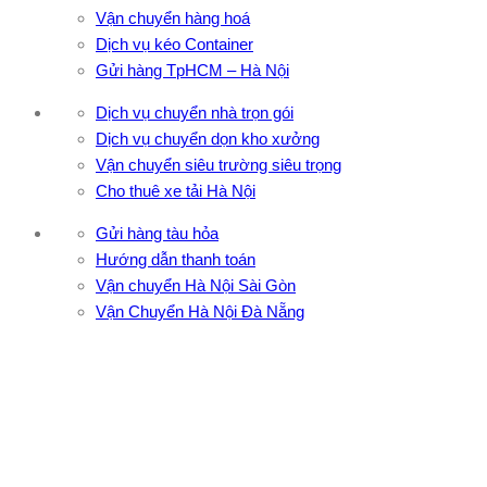
Vận chuyển hàng hoá
Dịch vụ kéo Container
Gửi hàng TpHCM – Hà Nội
Dịch vụ chuyển nhà trọn gói
Dịch vụ chuyển dọn kho xưởng
Vận chuyển siêu trường siêu trọng
Cho thuê xe tải Hà Nội
Gửi hàng tàu hỏa
Hướng dẫn thanh toán
Vận chuyển Hà Nội Sài Gòn
Vận Chuyển Hà Nội Đà Nẵng
CÔNG TY TNHH ĐẦU TƯ XNK VẬN TẢI HOÀNG MINH
Địa chỉ: 76 Đường số 4, Khu phố 20, Phường Bình Tân, Tp
Hồ Chí Minh
VPĐD: 27F3 Đường DN4-3, Khu phố 57, Phường Đông Hưng