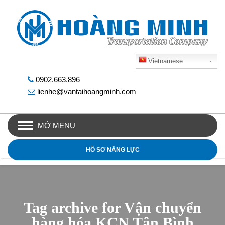
Vietnamese
0902.663.896
lienhe@vantaihoangminh.com
MỞ MENU
HỒ SƠ NĂNG LỰC
Tag archive for Vận chuyển
hàng hóa KCN Tân Bình