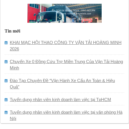
Tin mới
KHAI MẠC HỘI THAO CÔNG TY VẬN TẢI HOÀNG MINH
2026
Chuyến Xe 0 Đồng Cứu Trợ Miền Trung Của Vận Tải Hoàng
Minh
Đào Tạo Chuyên Đề “Vận Hành Xe Cẩu An Toàn & Hiệu
Quả”
Tuyển dụng nhân viên kinh doanh làm việc tại TpHCM
Tuyển dụng nhân viên kinh doanh làm việc tại văn phòng Hà
Nội