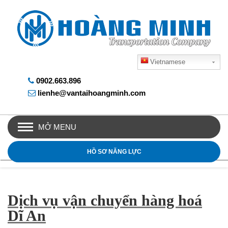
Vietnamese
0902.663.896
lienhe@vantaihoangminh.com
MỞ MENU
HỒ SƠ NĂNG LỰC
Dịch vụ vận chuyển hàng hoá
Dĩ An