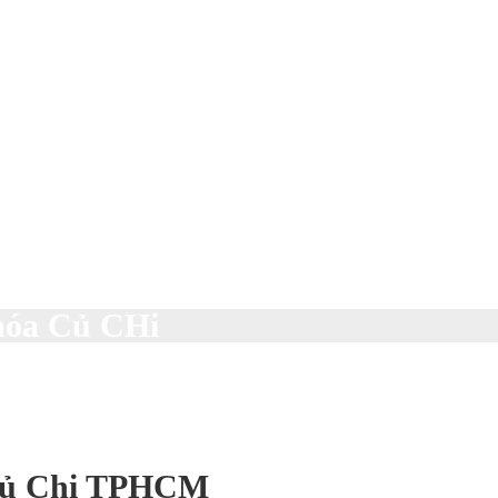
 hóa Củ CHi
 Củ Chi TPHCM