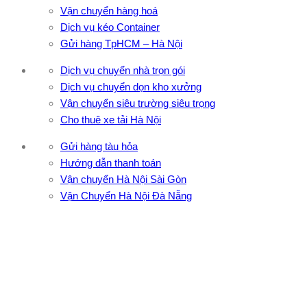
Vận chuyển hàng hoá
Dịch vụ kéo Container
Gửi hàng TpHCM – Hà Nội
Dịch vụ chuyển nhà trọn gói
Dịch vụ chuyển dọn kho xưởng
Vận chuyển siêu trường siêu trọng
Cho thuê xe tải Hà Nội
Gửi hàng tàu hỏa
Hướng dẫn thanh toán
Vận chuyển Hà Nội Sài Gòn
Vận Chuyển Hà Nội Đà Nẵng
CÔNG TY TNHH ĐẦU TƯ XNK VẬN TẢI HOÀNG MINH
Địa chỉ: 76 Đường số 4, Khu phố 20, Phường Bình Tân, Tp
Hồ Chí Minh
VPĐD: 27F3 Đường DN4-3, Khu phố 57, Phường Đông Hưng