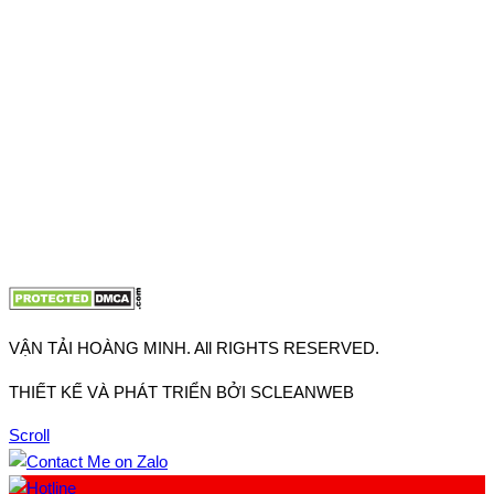
Thuận, Tp Hồ Chí Minh
VP TpHCM: 27J2 Đường DD7-1, Khu phố 61, Phường Đông
Hưng Thuận, Tp Hồ Chí Minh
VP Hà Nội: Đường Vĩnh Quỳnh, Xã Thanh Trì, Tp Hà Nội
Điện thoại:
0902.663.896
-
0909.662.896
Email:
lienhe@vantaihoangminh.com
Website:
www.vantaihoangminh.com
VẬN TẢI HOÀNG MINH. All RIGHTS RESERVED.
THIẾT KẾ VÀ PHÁT TRIỂN BỞI SCLEANWEB
Scroll