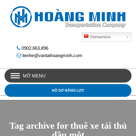
Vietnamese
0902.663.896
lienhe@vantaihoangminh.com
MỞ MENU
HỒ SƠ NĂNG LỰC
Tag archive for thuê xe tải thủ
dầu một