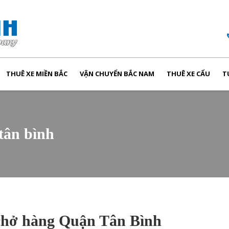
THUÊ XE MIỀN BẮC
VẬN CHUYỂN BẮC NAM
THUÊ XE CẨU
T
 tân bình
 chở hàng Quận Tân Bình