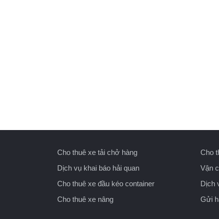
Cho thuê xe tải chở hàng
Cho t
Dịch vụ khai báo hải quan
Vận c
Cho thuê xe đầu kéo container
Dịch 
Cho thuê xe nâng
Gửi 