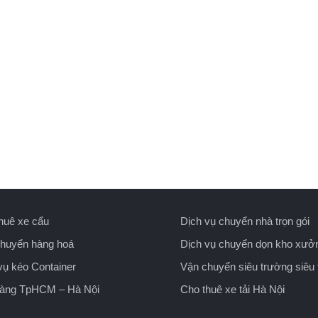
huê xe cẩu
Dịch vụ chuyển nhà trọn gói
huyển hàng hoá
Dịch vụ chuyển dọn kho xưở
vụ kéo Container
Vận chuyển siêu trường siêu 
hàng TpHCM – Hà Nội
Cho thuê xe tải Hà Nội