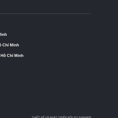
Minh
 Chí Minh
 Hồ Chí Minh
THIẾT KẾ VÀ PHÁT TRIỂN BỞI SCLEANWEB