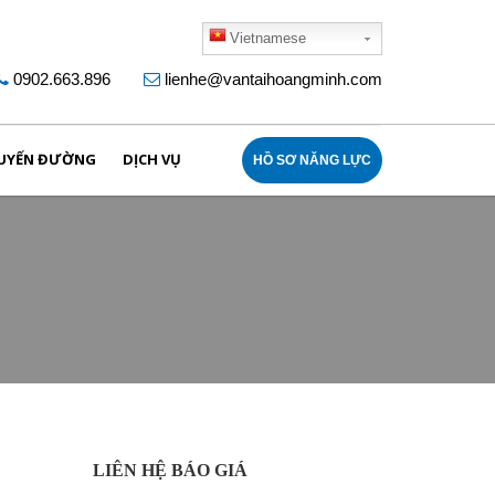
Vietnamese
0902.663.896
lienhe@vantaihoangminh.com
UYẾN ĐƯỜNG
DỊCH VỤ
HỒ SƠ NĂNG LỰC
LIÊN HỆ BÁO GIÁ