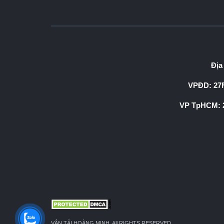
Địa
VPĐD: 27F
VP TpHCM: 2
VẬN TẢI HOÀNG MINH. All RIGHTS RESERVED.