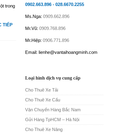
0902.663.896
-
028.6670.2255
ột trong
Ms.Nga:
0909.662.896
 TIẾP
Mr.Vũ:
0909.768.896
Mr.Hiệp:
0906.771.896
Email: lienhe@vantaihoangminh.com
Loại hình dịch vụ cung cấp
Cho Thuê Xe Tải
Cho Thuê Xe Cẩu
Vận Chuyển Hàng Bắc Nam
Gửi Hàng TpHCM – Hà Nội
Cho Thuê Xe Nâng