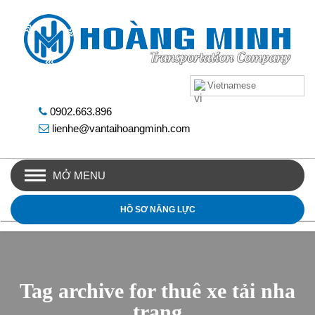
Vietnamese
0902.663.896
lienhe@vantaihoangminh.com
MỞ MENU
HỒ SƠ NĂNG LỰC
Tag archive for thuê xe tải nha
trang