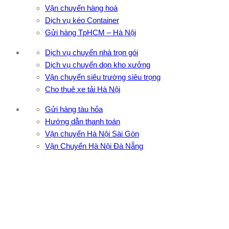
Vận chuyển hàng hoá
Dịch vụ kéo Container
Gửi hàng TpHCM – Hà Nội
Dịch vụ chuyển nhà trọn gói
Dịch vụ chuyển dọn kho xưởng
Vận chuyển siêu trường siêu trọng
Cho thuê xe tải Hà Nội
Gửi hàng tàu hỏa
Hướng dẫn thanh toán
Vận chuyển Hà Nội Sài Gòn
Vận Chuyển Hà Nội Đà Nẵng
CÔNG TY TNHH ĐẦU TƯ XNK VẬN TẢI HOÀNG MINH
Địa chỉ: 76 Đường số 4, Khu phố 20, Phường Bình Tân, Tp
Hồ Chí Minh
VPĐD: 27F3 Đường DN4-3, Khu phố 57, Phường Đông Hưng