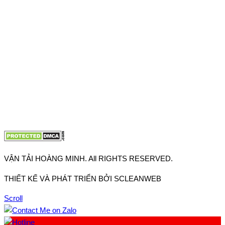
Thuận, Tp Hồ Chí Minh
VP TpHCM: 27J2 Đường DD7-1, Khu phố 61, Phường Đông
Hưng Thuận, Tp Hồ Chí Minh
VP Hà Nội: Đường Vĩnh Quỳnh, Xã Thanh Trì, Tp Hà Nội
Điện thoại:
0902.663.896
-
0909.662.896
Email:
lienhe@vantaihoangminh.com
Website:
www.vantaihoangminh.com
VẬN TẢI HOÀNG MINH. All RIGHTS RESERVED.
THIẾT KẾ VÀ PHÁT TRIỂN BỞI SCLEANWEB
Scroll