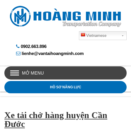
Vietnamese
0902.663.896
lienhe@vantaihoangminh.com
MỞ MENU
HỒ SƠ NĂNG LỰC
Xe tải chở hàng huyện Cần
Đước