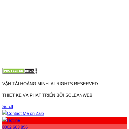
VP TpHCM: 27J2 Đường DD7-1, Khu phố 61, Phường Đông
Hưng Thuận, Tp Hồ Chí Minh
VP Hà Nội: Đường Vĩnh Quỳnh, Xã Thanh Trì, Tp Hà Nội
Điện thoại:
0902.663.896
-
0909.662.896
Email:
lienhe@vantaihoangminh.com
Website:
www.vantaihoangminh.com
VẬN TẢI HOÀNG MINH. All RIGHTS RESERVED.
THIẾT KẾ VÀ PHÁT TRIỂN BỞI SCLEANWEB
Scroll
0902 663 896