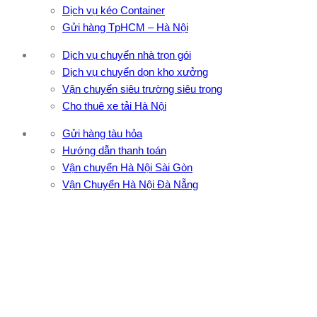
Dịch vụ kéo Container
Gửi hàng TpHCM – Hà Nội
Dịch vụ chuyển nhà trọn gói
Dịch vụ chuyển dọn kho xưởng
Vận chuyển siêu trường siêu trọng
Cho thuê xe tải Hà Nội
Gửi hàng tàu hỏa
Hướng dẫn thanh toán
Vận chuyển Hà Nội Sài Gòn
Vận Chuyển Hà Nội Đà Nẵng
CÔNG TY TNHH ĐẦU TƯ XNK VẬN TẢI HOÀNG MINH
Địa chỉ: 76 Đường số 4, Khu phố 20, Phường Bình Tân, Tp
Hồ Chí Minh
VPĐD: 27F3 Đường DN4-3, Khu phố 57, Phường Đông Hưng
Thuận, Tp Hồ Chí Minh