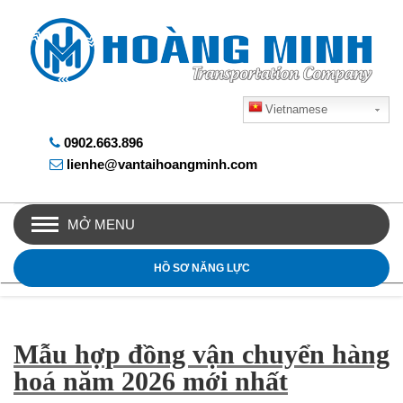
Vietnamese
0902.663.896
lienhe@vantaihoangminh.com
MỞ MENU
HỒ SƠ NĂNG LỰC
Mẫu hợp đồng vận chuyển hàng
hoá năm 2026 mới nhất