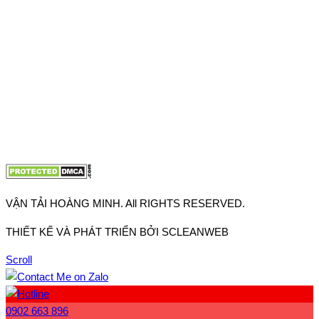
VP TpHCM: 27J2 Đường DD7-1, Khu phố 61, Phường Đông
Hưng Thuận, Tp Hồ Chí Minh
VP Hà Nội: Đường Vĩnh Quỳnh, Xã Thanh Trì, Tp Hà Nội
Điện thoại:
0902.663.896
-
0909.662.896
Email:
lienhe@vantaihoangminh.com
Website:
www.vantaihoangminh.com
VẬN TẢI HOÀNG MINH. All RIGHTS RESERVED.
THIẾT KẾ VÀ PHÁT TRIỂN BỞI SCLEANWEB
Scroll
0902 663 896