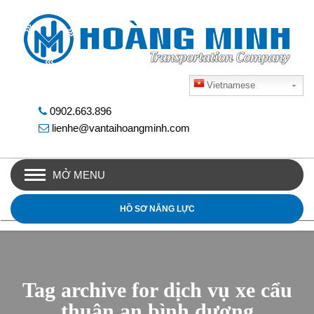
Vietnamese
0902.663.896
lienhe@vantaihoangminh.com
MỞ MENU
HỒ SƠ NĂNG LỰC
Tag archive for dịch vụ xe cẩu
thuận an bình dương