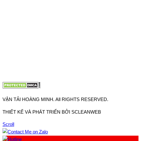
Thuận, Tp Hồ Chí Minh
VP TpHCM: 27J2 Đường DD7-1, Khu phố 61, Phường Đông
Hưng Thuận, Tp Hồ Chí Minh
VP Hà Nội: Đường Vĩnh Quỳnh, Xã Thanh Trì, Tp Hà Nội
Điện thoại:
0902.663.896
-
0909.662.896
Email:
lienhe@vantaihoangminh.com
Website:
www.vantaihoangminh.com
VẬN TẢI HOÀNG MINH. All RIGHTS RESERVED.
THIẾT KẾ VÀ PHÁT TRIỂN BỞI SCLEANWEB
Scroll