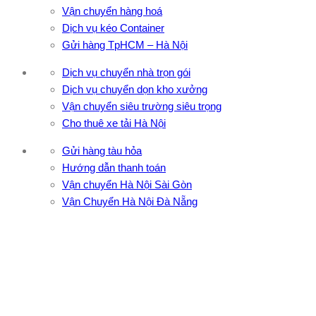
Vận chuyển hàng hoá
Dịch vụ kéo Container
Gửi hàng TpHCM – Hà Nội
Dịch vụ chuyển nhà trọn gói
Dịch vụ chuyển dọn kho xưởng
Vận chuyển siêu trường siêu trọng
Cho thuê xe tải Hà Nội
Gửi hàng tàu hỏa
Hướng dẫn thanh toán
Vận chuyển Hà Nội Sài Gòn
Vận Chuyển Hà Nội Đà Nẵng
CÔNG TY TNHH ĐẦU TƯ XNK VẬN TẢI HOÀNG MINH
Địa chỉ: 76 Đường số 4, Khu phố 20, Phường Bình Tân, Tp
Hồ Chí Minh
VPĐD: 27F3 Đường DN4-3, Khu phố 57, Phường Đông Hưng