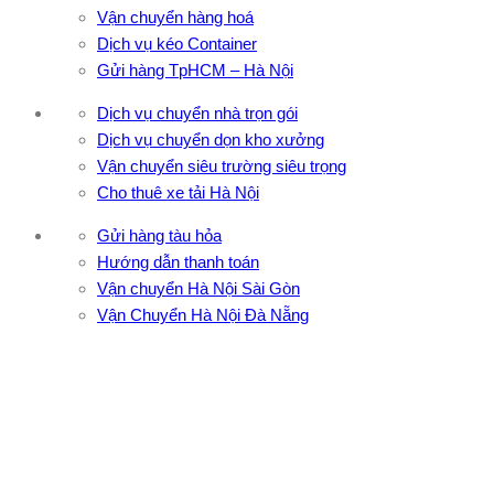
Vận chuyển hàng hoá
Dịch vụ kéo Container
Gửi hàng TpHCM – Hà Nội
Dịch vụ chuyển nhà trọn gói
Dịch vụ chuyển dọn kho xưởng
Vận chuyển siêu trường siêu trọng
Cho thuê xe tải Hà Nội
Gửi hàng tàu hỏa
Hướng dẫn thanh toán
Vận chuyển Hà Nội Sài Gòn
Vận Chuyển Hà Nội Đà Nẵng
CÔNG TY TNHH ĐẦU TƯ XNK VẬN TẢI HOÀNG MINH
Địa chỉ: 76 Đường số 4, Khu phố 20, Phường Bình Tân, Tp
Hồ Chí Minh
VPĐD: 27F3 Đường DN4-3, Khu phố 57, Phường Đông Hưng