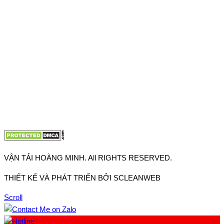
Thuận, Tp Hồ Chí Minh
VP TpHCM: 27J2 Đường DD7-1, Khu phố 61, Phường Đông
Hưng Thuận, Tp Hồ Chí Minh
VP Hà Nội: Đường Vĩnh Quỳnh, Xã Thanh Trì, Tp Hà Nội
Điện thoại:
0902.663.896
-
0909.662.896
Email:
lienhe@vantaihoangminh.com
Website:
www.vantaihoangminh.com
VẬN TẢI HOÀNG MINH. All RIGHTS RESERVED.
THIẾT KẾ VÀ PHÁT TRIỂN BỞI SCLEANWEB
Scroll