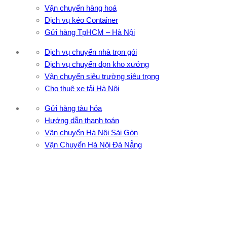
Vận chuyển hàng hoá
Dịch vụ kéo Container
Gửi hàng TpHCM – Hà Nội
Dịch vụ chuyển nhà trọn gói
Dịch vụ chuyển dọn kho xưởng
Vận chuyển siêu trường siêu trọng
Cho thuê xe tải Hà Nội
Gửi hàng tàu hỏa
Hướng dẫn thanh toán
Vận chuyển Hà Nội Sài Gòn
Vận Chuyển Hà Nội Đà Nẵng
CÔNG TY TNHH ĐẦU TƯ XNK VẬN TẢI HOÀNG MINH
Địa chỉ: 76 Đường số 4, Khu phố 20, Phường Bình Tân, Tp
Hồ Chí Minh
VPĐD: 27F3 Đường DN4-3, Khu phố 57, Phường Đông Hưng