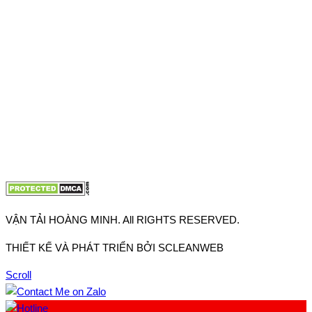
Thuận, Tp Hồ Chí Minh
VP TpHCM: 27J2 Đường DD7-1, Khu phố 61, Phường Đông
Hưng Thuận, Tp Hồ Chí Minh
VP Hà Nội: Đường Vĩnh Quỳnh, Xã Thanh Trì, Tp Hà Nội
Điện thoại:
0902.663.896
-
0909.662.896
Email:
lienhe@vantaihoangminh.com
Website:
www.vantaihoangminh.com
VẬN TẢI HOÀNG MINH. All RIGHTS RESERVED.
THIẾT KẾ VÀ PHÁT TRIỂN BỞI SCLEANWEB
Scroll