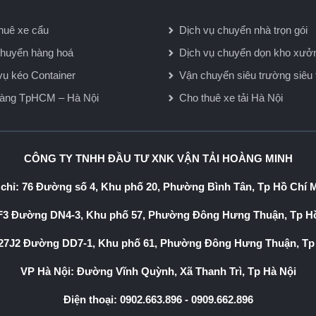
huê xe cẩu
Dịch vụ chuyển nhà trọn gói
huyển hàng hoá
Dịch vụ chuyển dọn kho xưở
vụ kéo Container
Vận chuyển siêu trường siêu 
hàng TpHCM – Hà Nội
Cho thuê xe tải Hà Nội
CÔNG TY TNHH ĐẦU TƯ XNK VẬN TẢI HOÀNG MINH
 chỉ: 76 Đường số 4, Khu phố 20, Phường Bình Tân, Tp Hồ Chí 
3 Đường DN4-3, Khu phố 57, Phường Đông Hưng Thuận, Tp Hồ
7J2 Đường DD7-1, Khu phố 61, Phường Đông Hưng Thuận, Tp
VP Hà Nội: Đường Vĩnh Quỳnh, Xã Thanh Trì, Tp Hà Nội
Điện thoại:
0902.663.896
-
0909.662.896