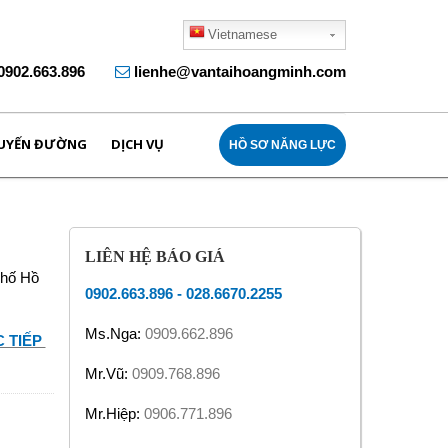
Vietnamese
0902.663.896
lienhe@vantaihoangminh.com
UYẾN ĐƯỜNG
DỊCH VỤ
HỒ SƠ NĂNG LỰC
LIÊN HỆ BÁO GIÁ
phố Hồ
0902.663.896
-
028.6670.2255
Ms.Nga:
0909.662.896
 TIẾP
Mr.Vũ:
0909.768.896
Mr.Hiệp:
0906.771.896