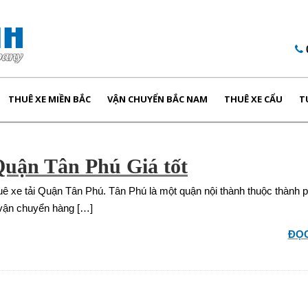
THUÊ XE MIỀN BẮC
VẬN CHUYỂN BẮC NAM
THUÊ XE CẨU
T
Quận Tân Phú Giá tốt
uê xe tải Quận Tân Phú. Tân Phú là một quận nội thành thuộc thành 
 vận chuyển hàng […]
ĐỌC