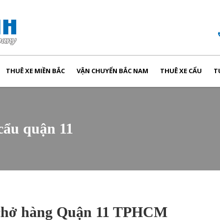
THUÊ XE MIỀN BẮC
VẬN CHUYỂN BẮC NAM
THUÊ XE CẨU
T
 cẩu quận 11
i chở hàng Quận 11 TPHCM