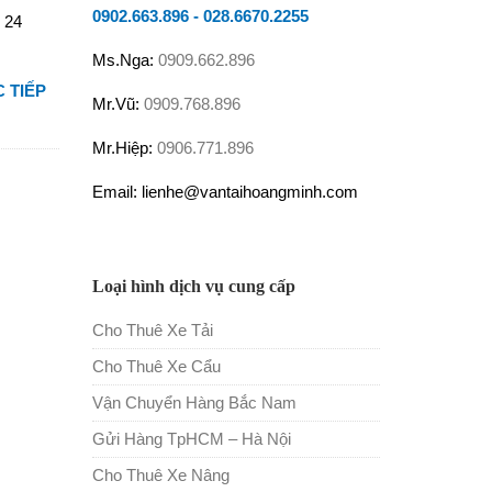
0902.663.896
-
028.6670.2255
 24
Ms.Nga:
0909.662.896
 TIẾP
Mr.Vũ:
0909.768.896
Mr.Hiệp:
0906.771.896
Email: lienhe@vantaihoangminh.com
Loại hình dịch vụ cung cấp
Cho Thuê Xe Tải
Cho Thuê Xe Cẩu
Vận Chuyển Hàng Bắc Nam
Gửi Hàng TpHCM – Hà Nội
Cho Thuê Xe Nâng