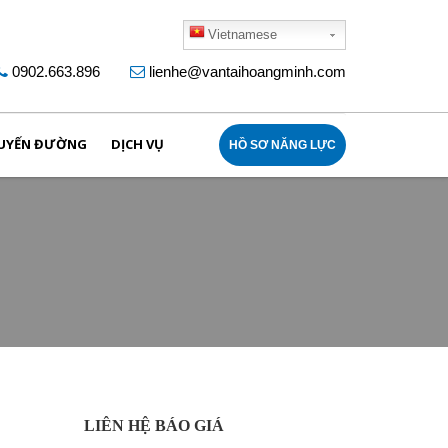
Vietnamese
0902.663.896
lienhe@vantaihoangminh.com
UYẾN ĐƯỜNG
DỊCH VỤ
HỒ SƠ NĂNG LỰC
LIÊN HỆ BÁO GIÁ