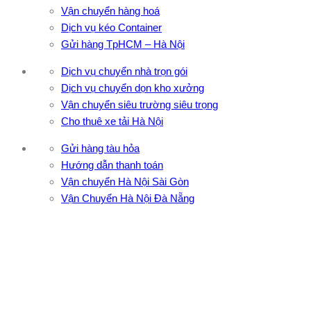
Vận chuyển hàng hoá
Dịch vụ kéo Container
Gửi hàng TpHCM – Hà Nội
Dịch vụ chuyển nhà trọn gói
Dịch vụ chuyển dọn kho xưởng
Vận chuyển siêu trường siêu trọng
Cho thuê xe tải Hà Nội
Gửi hàng tàu hỏa
Hướng dẫn thanh toán
Vận chuyển Hà Nội Sài Gòn
Vận Chuyển Hà Nội Đà Nẵng
CÔNG TY TNHH ĐẦU TƯ XNK VẬN TẢI HOÀNG MINH
Địa chỉ: 76 Đường số 4, Khu phố 20, Phường Bình Tân, Tp
Hồ Chí Minh
VPĐD: 27F3 Đường DN4-3, Khu phố 57, Phường Đông Hưng