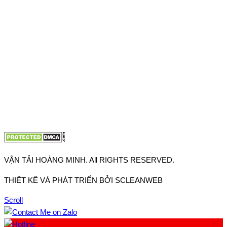
Thuận, Tp Hồ Chí Minh
VP TpHCM: 27J2 Đường DD7-1, Khu phố 61, Phường Đông
Hưng Thuận, Tp Hồ Chí Minh
VP Hà Nội: Đường Vĩnh Quỳnh, Xã Thanh Trì, Tp Hà Nội
Điện thoại:
0902.663.896
-
0909.662.896
Email:
lienhe@vantaihoangminh.com
Website:
www.vantaihoangminh.com
VẬN TẢI HOÀNG MINH. All RIGHTS RESERVED.
THIẾT KẾ VÀ PHÁT TRIỂN BỞI SCLEANWEB
Scroll