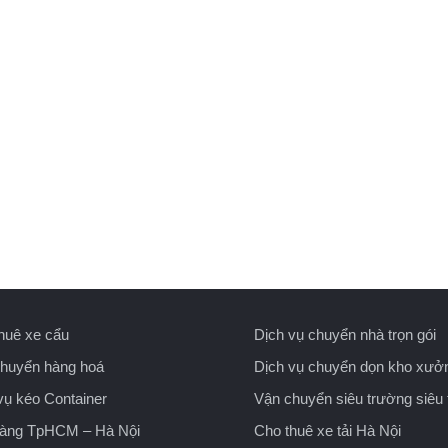
huê xe cẩu
Dịch vụ chuyển nhà trọn gói
huyển hàng hoá
Dịch vụ chuyển dọn kho xưở
vụ kéo Container
Vận chuyển siêu trường siêu 
hàng TpHCM – Hà Nội
Cho thuê xe tải Hà Nội