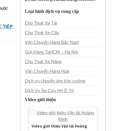
thuộc
Loại hình dịch vụ cung cấp
Cho Thuê Xe Tải
 TIẾP
Cho Thuê Xe Cẩu
Vận Chuyển Hàng Bắc Nam
Gửi Hàng TpHCM – Hà Nội
Cho Thuê Xe Nâng
Vận Chuyển Hàng Hoá
Dịch vụ chuyển dọn kho xưởng
Dịch Vụ Xe Cứu Hộ Ô Tô
Video giới thiệu
Video giới thiệu Vận tải Hoàng
Minh