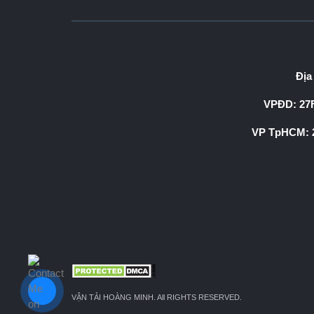
Địa
VPĐD: 27F
VP TpHCM: 2
VẬN TẢI HOÀNG MINH. All RIGHTS RESERVED.