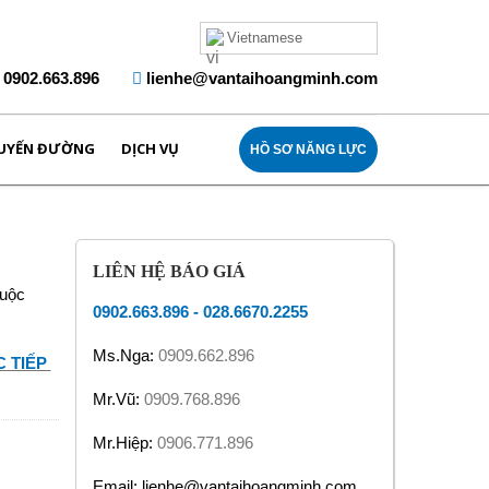
Vietnamese
0902.663.896
lienhe@vantaihoangminh.com
UYẾN ĐƯỜNG
DỊCH VỤ
HỒ SƠ NĂNG LỰC
LIÊN HỆ BÁO GIÁ
huộc
0902.663.896
-
028.6670.2255
Ms.Nga:
0909.662.896
 TIẾP
Mr.Vũ:
0909.768.896
Mr.Hiệp:
0906.771.896
Email: lienhe@vantaihoangminh.com