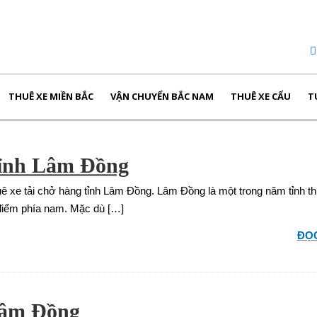
THUÊ XE MIỀN BẮC
VẬN CHUYỂN BẮC NAM
THUÊ XE CẨU
T
 tỉnh Lâm Đồng
uê xe tải chở hàng tỉnh Lâm Đồng. Lâm Đồng là một trong năm tỉnh t
 điểm phía nam. Mặc dù […]
ĐỌC
Lâm Đồng