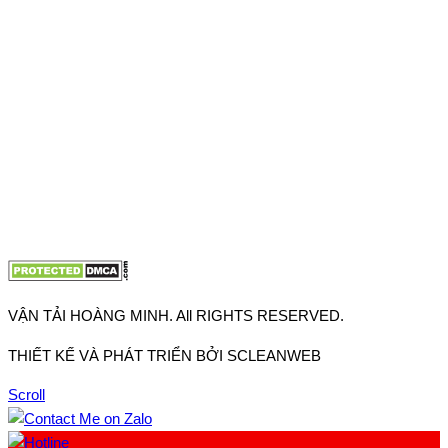
Thuận, Tp Hồ Chí Minh
VP TpHCM: 27J2 Đường DD7-1, Khu phố 61, Phường Đông
Hưng Thuận, Tp Hồ Chí Minh
VP Hà Nội: Đường Vĩnh Quỳnh, Xã Thanh Trì, Tp Hà Nội
Điện thoại:
0902.663.896
-
0909.662.896
Email:
lienhe@vantaihoangminh.com
Website:
www.vantaihoangminh.com
VẬN TẢI HOÀNG MINH. All RIGHTS RESERVED.
THIẾT KẾ VÀ PHÁT TRIỂN BỞI SCLEANWEB
Scroll