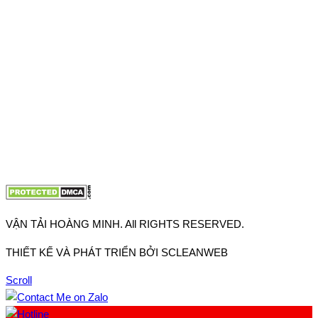
Thuận, Tp Hồ Chí Minh
VP TpHCM: 27J2 Đường DD7-1, Khu phố 61, Phường Đông
Hưng Thuận, Tp Hồ Chí Minh
VP Hà Nội: Đường Vĩnh Quỳnh, Xã Thanh Trì, Tp Hà Nội
Điện thoại:
0902.663.896
-
0909.662.896
Email:
lienhe@vantaihoangminh.com
Website:
www.vantaihoangminh.com
VẬN TẢI HOÀNG MINH. All RIGHTS RESERVED.
THIẾT KẾ VÀ PHÁT TRIỂN BỞI SCLEANWEB
Scroll