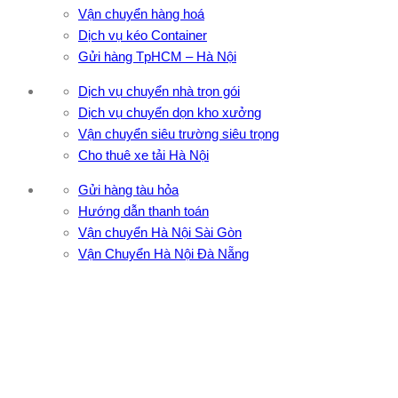
Vận chuyển hàng hoá
Dịch vụ kéo Container
Gửi hàng TpHCM – Hà Nội
Dịch vụ chuyển nhà trọn gói
Dịch vụ chuyển dọn kho xưởng
Vận chuyển siêu trường siêu trọng
Cho thuê xe tải Hà Nội
Gửi hàng tàu hỏa
Hướng dẫn thanh toán
Vận chuyển Hà Nội Sài Gòn
Vận Chuyển Hà Nội Đà Nẵng
CÔNG TY TNHH ĐẦU TƯ XNK VẬN TẢI HOÀNG MINH
Địa chỉ: 76 Đường số 4, Khu phố 20, Phường Bình Tân, Tp
Hồ Chí Minh
VPĐD: 27F3 Đường DN4-3, Khu phố 57, Phường Đông Hưng