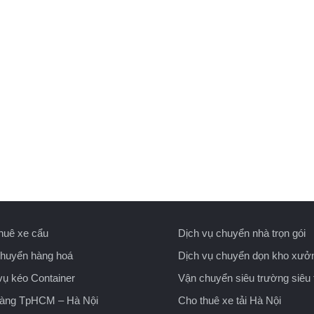
huê xe cẩu
Dịch vụ chuyển nhà trọn gói
huyển hàng hoá
Dịch vụ chuyển dọn kho xưở
vụ kéo Container
Vận chuyển siêu trường siêu 
hàng TpHCM – Hà Nội
Cho thuê xe tải Hà Nội