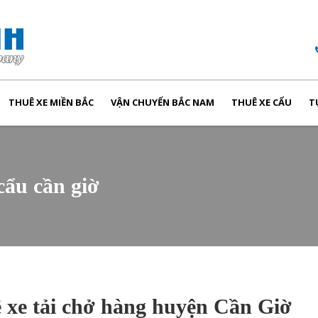
THUÊ XE MIỀN BẮC
VẬN CHUYỂN BẮC NAM
THUÊ XE CẨU
T
cẩu cần giờ
ê xe tải chở hàng huyện Cần Giờ