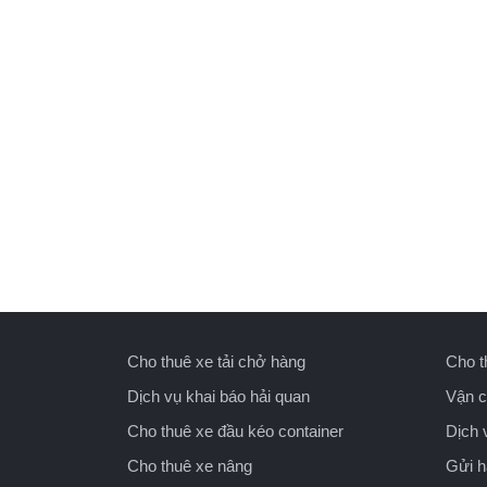
Cho thuê xe tải chở hàng
Cho t
Dịch vụ khai báo hải quan
Vận c
Cho thuê xe đầu kéo container
Dịch 
Cho thuê xe nâng
Gửi 