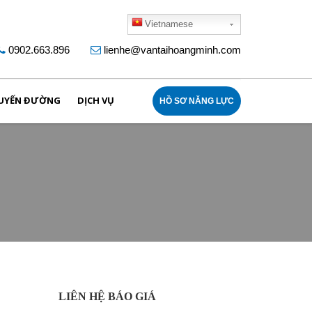
Vietnamese
0902.663.896
lienhe@vantaihoangminh.com
UYẾN ĐƯỜNG
DỊCH VỤ
HỒ SƠ NĂNG LỰC
LIÊN HỆ BÁO GIÁ