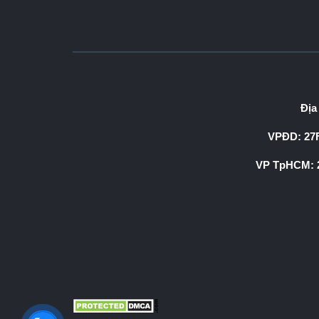
Địa
VPĐD: 27F
VP TpHCM: 2