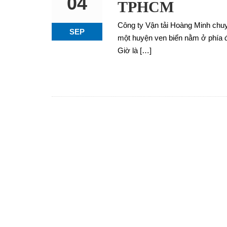
04
TPHCM
Công ty Vận tải Hoàng Minh chuy
SEP
một huyện ven biển nằm ở phía 
Giờ là […]