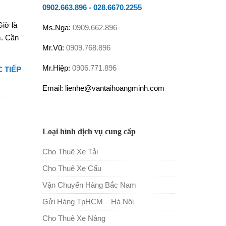
0902.663.896
-
028.6670.2255
iờ là
Ms.Nga:
0909.662.896
m. Cần
Mr.Vũ:
0909.768.896
Mr.Hiệp:
0906.771.896
 TIẾP
Email: lienhe@vantaihoangminh.com
Loại hình dịch vụ cung cấp
Cho Thuê Xe Tải
Cho Thuê Xe Cẩu
Vận Chuyển Hàng Bắc Nam
Gửi Hàng TpHCM – Hà Nội
Cho Thuê Xe Nâng