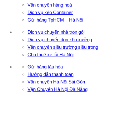
Vận chuyển hàng hoá
Dịch vụ kéo Container
Gửi hàng TpHCM – Hà Nội
Dịch vụ chuyển nhà trọn gói
Dịch vụ chuyển dọn kho xưởng
Vận chuyển siêu trường siêu trọng
Cho thuê xe tải Hà Nội
Gửi hàng tàu hỏa
Hướng dẫn thanh toán
Vận chuyển Hà Nội Sài Gòn
Vận Chuyển Hà Nội Đà Nẵng
CÔNG TY TNHH ĐẦU TƯ XNK VẬN TẢI HOÀNG MINH
Địa chỉ: 76 Đường số 4, Khu phố 20, Phường Bình Tân, Tp
Hồ Chí Minh
VPĐD: 27F3 Đường DN4-3, Khu phố 57, Phường Đông Hưng