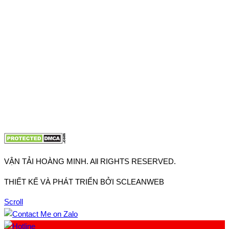
Thuận, Tp Hồ Chí Minh
VP TpHCM: 27J2 Đường DD7-1, Khu phố 61, Phường Đông
Hưng Thuận, Tp Hồ Chí Minh
VP Hà Nội: Đường Vĩnh Quỳnh, Xã Thanh Trì, Tp Hà Nội
Điện thoại:
0902.663.896
-
0909.662.896
Email:
lienhe@vantaihoangminh.com
Website:
www.vantaihoangminh.com
VẬN TẢI HOÀNG MINH. All RIGHTS RESERVED.
THIẾT KẾ VÀ PHÁT TRIỂN BỞI SCLEANWEB
Scroll