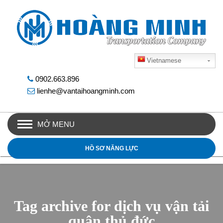
Vietnamese
0902.663.896
lienhe@vantaihoangminh.com
MỞ MENU
HỒ SƠ NĂNG LỰC
Tag archive for dịch vụ vận tải
quận thủ đức