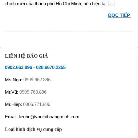
chính mới của thành phố Hồ Chí Minh, nên hiện tại […]
ĐỌC TIẾP
LIÊN HỆ BÁO GIÁ
0902.663.896
-
028.6670.2255
Ms.Nga:
0909.662.896
Mr.Vũ:
0909.768.896
Mr.Hiệp:
0906.771.896
Email: lienhe@vantaihoangminh.com
Loại hình dịch vụ cung cấp