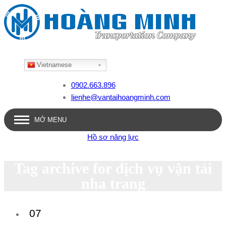
Vietnamese
0902.663.896
lienhe@vantaihoangminh.com
MỞ MENU
Hồ sơ năng lực
Tag archive for dịch vụ vận tải
nha trang
07