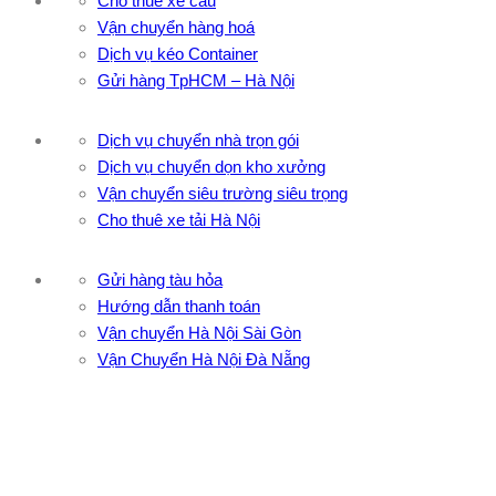
Cho thuê xe cẩu
Vận chuyển hàng hoá
Dịch vụ kéo Container
Gửi hàng TpHCM – Hà Nội
Dịch vụ chuyển nhà trọn gói
Dịch vụ chuyển dọn kho xưởng
Vận chuyển siêu trường siêu trọng
Cho thuê xe tải Hà Nội
Gửi hàng tàu hỏa
Hướng dẫn thanh toán
Vận chuyển Hà Nội Sài Gòn
Vận Chuyển Hà Nội Đà Nẵng
CÔNG TY TNHH ĐẦU TƯ XNK VẬN TẢI HOÀNG MINH
Địa chỉ: 76 Đường số 4, Khu phố 20, Phường Bình Tân, Tp
Hồ Chí Minh