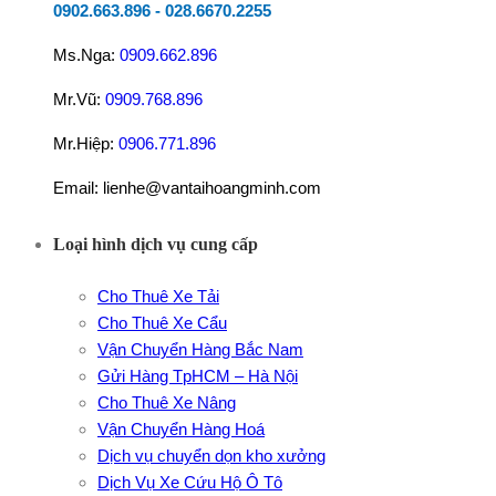
0902.663.896
-
028.6670.2255
Ms.Nga:
0909.662.896
Mr.Vũ:
0909.768.896
Mr.Hiệp:
0906.771.896
Email: lienhe@vantaihoangminh.com
Loại hình dịch vụ cung cấp
Cho Thuê Xe Tải
Cho Thuê Xe Cẩu
Vận Chuyển Hàng Bắc Nam
Gửi Hàng TpHCM – Hà Nội
Cho Thuê Xe Nâng
Vận Chuyển Hàng Hoá
Dịch vụ chuyển dọn kho xưởng
Dịch Vụ Xe Cứu Hộ Ô Tô