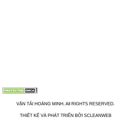
VPĐD: 27F3 Đường DN4-3, Khu phố 57, Phường Đông Hưng
Thuận, Tp Hồ Chí Minh
VP TpHCM: 27J2 Đường DD7-1, Khu phố 61, Phường Đông
Hưng Thuận, Tp Hồ Chí Minh
VP Hà Nội: Đường Vĩnh Quỳnh, Xã Thanh Trì, Tp Hà Nội
Điện thoại:
0902.663.896
-
0909.662.896
Email:
lienhe@vantaihoangminh.com
Website:
www.vantaihoangminh.com
VẬN TẢI HOÀNG MINH. All RIGHTS RESERVED.
THIẾT KẾ VÀ PHÁT TRIỂN BỞI SCLEANWEB