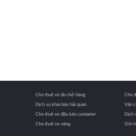
Cho thuê xe tải chở hàng
Cho t
Dịch vụ khai báo hải quan
Vận c
Cho thuê xe đầu kéo container
Dịch 
Cho thuê xe nâng
Gửi 