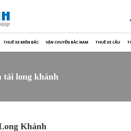
THUÊ XE MIỀN BẮC
VẬN CHUYỂN BẮC NAM
THUÊ XE CẨU
T
n tải long khánh
g Long Khánh