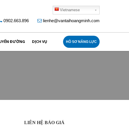
Vietnamese
0902.663.896
lienhe@vantaihoangminh.com
UYẾN ĐƯỜNG
DỊCH VỤ
HỒ SƠ NĂNG LỰC
LIÊN HỆ BÁO GIÁ