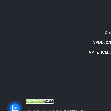
Địa
VPĐD: 27F
VP TpHCM: 2
VẬN TẢI HOÀNG MINH. All RIGHTS RESERVED.