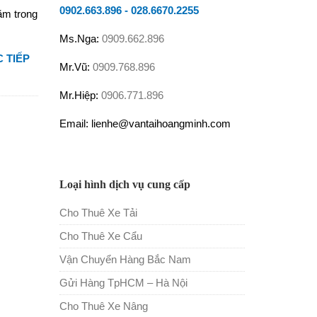
0902.663.896
-
028.6670.2255
ằm trong
Ms.Nga:
0909.662.896
 TIẾP
Mr.Vũ:
0909.768.896
Mr.Hiệp:
0906.771.896
Email: lienhe@vantaihoangminh.com
Loại hình dịch vụ cung cấp
Cho Thuê Xe Tải
Cho Thuê Xe Cẩu
Vận Chuyển Hàng Bắc Nam
Gửi Hàng TpHCM – Hà Nội
Cho Thuê Xe Nâng