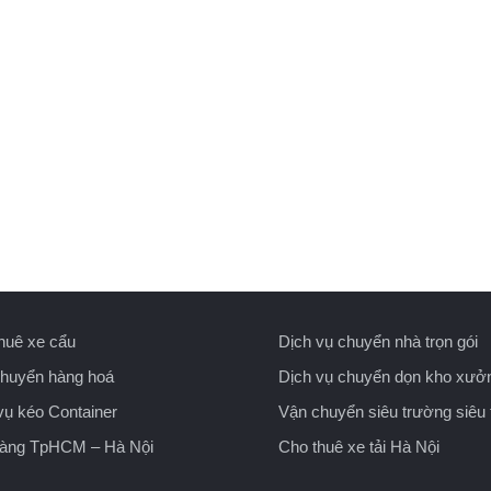
huê xe cẩu
Dịch vụ chuyển nhà trọn gói
huyển hàng hoá
Dịch vụ chuyển dọn kho xưở
vụ kéo Container
Vận chuyển siêu trường siêu 
hàng TpHCM – Hà Nội
Cho thuê xe tải Hà Nội