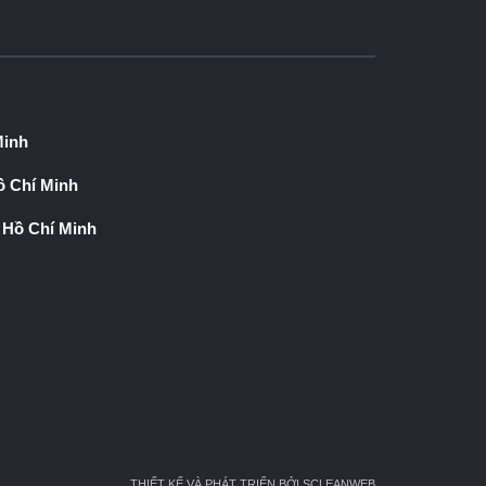
Minh
 Chí Minh
 Hồ Chí Minh
THIẾT KẾ VÀ PHÁT TRIỂN BỞI SCLEANWEB